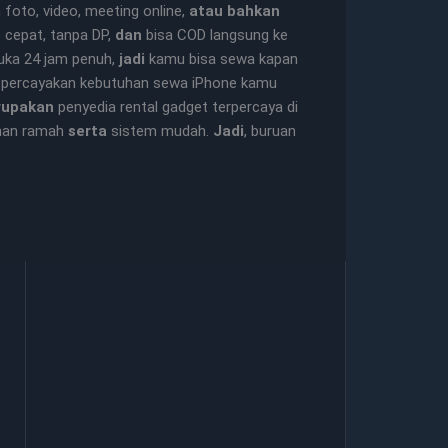
foto, video, meeting online,
atau bahkan
s cepat, tanpa DP,
dan
bisa COD langsung ke
buka 24 jam penuh,
jadi
kamu bisa sewa kapan
, percayakan kebutuhan sewa iPhone kamu
rupakan
penyedia rental gadget terpercaya di
nan ramah
serta
sistem mudah.
Jadi
, buruan