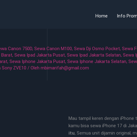
Home
Info Prom
ewa Canon 750D
,
Sewa Canon M100
,
Sewa Dji Osmo Pocket
,
Sewa Fu
 Barat
,
Sewa Ipad Jakarta Pusat
,
Sewa Ipad Jakarta Selatan
,
Sewa I
arat
,
Sewa Iphone Jakarta Pusat
,
Sewa Iphone Jakarta Selatan
,
Sew
 Sony ZVE10
/ Oleh
mbimarifah@gmail.com
Mau tampil keren dengan iPhone t
kamu bisa sewa iPhone 17 di Jaka
itu
, Semua unit dijamin original, 