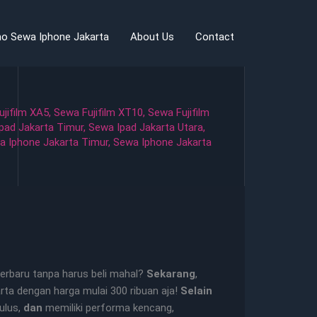
o Sewa Iphone Jakarta
About Us
Contact
jifilm XA5
,
Sewa Fujifilm XT10
,
Sewa Fujifilm
pad Jakarta Timur
,
Sewa Ipad Jakarta Utara
,
a Iphone Jakarta Timur
,
Sewa Iphone Jakarta
erbaru tanpa harus beli mahal?
Sekarang
,
rta dengan harga mulai 300 ribuan aja!
Selain
mulus,
dan
memiliki performa kencang,