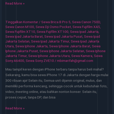
Sewa
Read More »
iPhone
Jakarta
Solusi
Tinggalkan Komentar
/
Sewa Brica B Pro 5
,
Sewa Canon 750D
,
Cepat
Sewa Canon M100
,
Sewa Dji Osmo Pocket
,
Sewa Fujifilm XA5
,
untuk
Sewa Fujifilm XT10
,
Sewa Fujifilm XT100
,
Sewa Ipad Jakarta
,
Sewa Ipad Jakarta Barat
,
Sewa Ipad Jakarta Pusat
,
Sewa Ipad
Kebutuhan
Jakarta Selatan
,
Sewa Ipad Jakarta Timur
,
Sewa Ipad Jakarta
Kerja
Utara
,
Sewa Iphone Jakarta
,
Sewa Iphone Jakarta Barat
,
Sewa
Iphone Jakarta Pusat
,
Sewa Iphone Jakarta Selatan
,
Sewa Iphone
Jakarta Timur
,
Sewa Iphone Jakarta Utara
,
Sewa Kamera
,
Sewa
Sony A6400
,
Sewa Sony ZVE10
/
mbimarifah@gmail.com
Mau tampil keren dengan iPhone terbaru tanpa harus beli mahal?
Sekarang, kamu bisa sewa iPhone 17 di Jakarta dengan harga mulai
300 ribuan aja! Selain itu, Semua unit dijamin original, mulus, dan
memiliki performa kencang, sehingga cocok untuk kebutuhan foto,
video, meeting online, atau bahkan nonton konser. Selain itu,
proses cepat, tanpa DP, dan bisa
Sewa
Read More »
iPhone