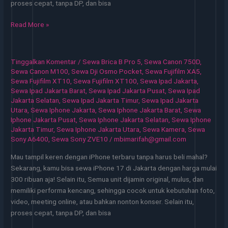
proses cepat, tanpa DP, dan bisa
Sewa
Read More »
iPhone
Jakarta
Layanan
Tinggalkan Komentar
/
Sewa Brica B Pro 5
,
Sewa Canon 750D
,
Andal
Sewa Canon M100
,
Sewa Dji Osmo Pocket
,
Sewa Fujifilm XA5
,
untuk
Sewa Fujifilm XT10
,
Sewa Fujifilm XT100
,
Sewa Ipad Jakarta
,
Sewa Ipad Jakarta Barat
,
Sewa Ipad Jakarta Pusat
,
Sewa Ipad
Aktivitas
Jakarta Selatan
,
Sewa Ipad Jakarta Timur
,
Sewa Ipad Jakarta
Modern
Utara
,
Sewa Iphone Jakarta
,
Sewa Iphone Jakarta Barat
,
Sewa
Iphone Jakarta Pusat
,
Sewa Iphone Jakarta Selatan
,
Sewa Iphone
Jakarta Timur
,
Sewa Iphone Jakarta Utara
,
Sewa Kamera
,
Sewa
Sony A6400
,
Sewa Sony ZVE10
/
mbimarifah@gmail.com
Mau tampil keren dengan iPhone terbaru tanpa harus beli mahal?
Sekarang, kamu bisa sewa iPhone 17 di Jakarta dengan harga mulai
300 ribuan aja! Selain itu, Semua unit dijamin original, mulus, dan
memiliki performa kencang, sehingga cocok untuk kebutuhan foto,
video, meeting online, atau bahkan nonton konser. Selain itu,
proses cepat, tanpa DP, dan bisa