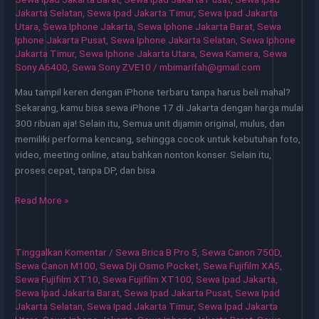
Proyek
Jakarta Selatan
,
Sewa Ipad Jakarta Timur
,
Sewa Ipad Jakarta
Sementara
Utara
,
Sewa Iphone Jakarta
,
Sewa Iphone Jakarta Barat
,
Sewa
Iphone Jakarta Pusat
,
Sewa Iphone Jakarta Selatan
,
Sewa Iphone
Jakarta Timur
,
Sewa Iphone Jakarta Utara
,
Sewa Kamera
,
Sewa
Sony A6400
,
Sewa Sony ZVE10
/
mbimarifah@gmail.com
Mau tampil keren dengan iPhone terbaru tanpa harus beli mahal?
Sekarang, kamu bisa sewa iPhone 17 di Jakarta dengan harga mulai
300 ribuan aja! Selain itu, Semua unit dijamin original, mulus, dan
memiliki performa kencang, sehingga cocok untuk kebutuhan foto,
video, meeting online, atau bahkan nonton konser. Selain itu,
proses cepat, tanpa DP, dan bisa
Sewa
Read More »
iPhone
Jakarta
Alternatif
Tinggalkan Komentar
/
Sewa Brica B Pro 5
,
Sewa Canon 750D
,
Hemat
Sewa Canon M100
,
Sewa Dji Osmo Pocket
,
Sewa Fujifilm XA5
,
untuk
Sewa Fujifilm XT10
,
Sewa Fujifilm XT100
,
Sewa Ipad Jakarta
,
Sewa Ipad Jakarta Barat
,
Sewa Ipad Jakarta Pusat
,
Sewa Ipad
Aktivitas
Jakarta Selatan
,
Sewa Ipad Jakarta Timur
,
Sewa Ipad Jakarta
Harian