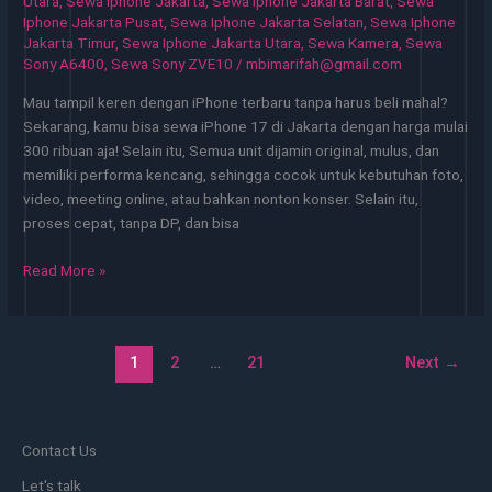
Utara
,
Sewa Iphone Jakarta
,
Sewa Iphone Jakarta Barat
,
Sewa
Iphone Jakarta Pusat
,
Sewa Iphone Jakarta Selatan
,
Sewa Iphone
Jakarta Timur
,
Sewa Iphone Jakarta Utara
,
Sewa Kamera
,
Sewa
Sony A6400
,
Sewa Sony ZVE10
/
mbimarifah@gmail.com
Mau tampil keren dengan iPhone terbaru tanpa harus beli mahal?
Sekarang, kamu bisa sewa iPhone 17 di Jakarta dengan harga mulai
300 ribuan aja! Selain itu, Semua unit dijamin original, mulus, dan
memiliki performa kencang, sehingga cocok untuk kebutuhan foto,
video, meeting online, atau bahkan nonton konser. Selain itu,
proses cepat, tanpa DP, dan bisa
Sewa
Read More »
iPhone
Jakarta
Layanan
1
2
…
21
Next
→
Fleksibel
Tanpa
Beli
Unit
Contact Us
Let's talk