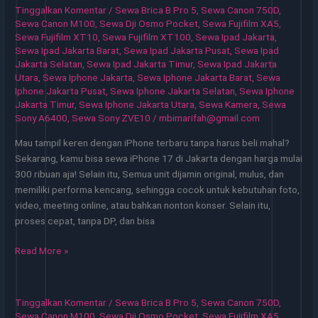
Pilihan
Tinggalkan Komentar
/
Sewa Brica B Pro 5
,
Sewa Canon 750D
,
Praktis
Sewa Canon M100
,
Sewa Dji Osmo Pocket
,
Sewa Fujifilm XA5
,
untuk
Sewa Fujifilm XT10
,
Sewa Fujifilm XT100
,
Sewa Ipad Jakarta
,
Sewa Ipad Jakarta Barat
,
Sewa Ipad Jakarta Pusat
,
Sewa Ipad
Bisnis
Jakarta Selatan
,
Sewa Ipad Jakarta Timur
,
Sewa Ipad Jakarta
Digital
Utara
,
Sewa Iphone Jakarta
,
Sewa Iphone Jakarta Barat
,
Sewa
Iphone Jakarta Pusat
,
Sewa Iphone Jakarta Selatan
,
Sewa Iphone
Jakarta Timur
,
Sewa Iphone Jakarta Utara
,
Sewa Kamera
,
Sewa
Sony A6400
,
Sewa Sony ZVE10
/
mbimarifah@gmail.com
Mau tampil keren dengan iPhone terbaru tanpa harus beli mahal?
Sekarang, kamu bisa sewa iPhone 17 di Jakarta dengan harga mulai
300 ribuan aja! Selain itu, Semua unit dijamin original, mulus, dan
memiliki performa kencang, sehingga cocok untuk kebutuhan foto,
video, meeting online, atau bahkan nonton konser. Selain itu,
proses cepat, tanpa DP, dan bisa
Sewa
Read More »
iPhone
Jakarta
Mudah
Tinggalkan Komentar
/
Sewa Brica B Pro 5
,
Sewa Canon 750D
,
untuk
Sewa Canon M100
,
Sewa Dji Osmo Pocket
,
Sewa Fujifilm XA5
,