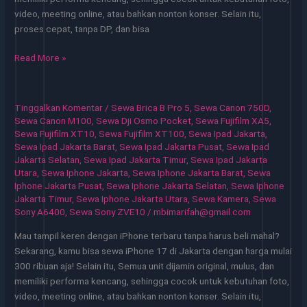
video, meeting online, atau bahkan nonton konser. Selain itu,
proses cepat, tanpa DP, dan bisa
Sewa
Read More »
iPhone
Jakarta
Solusi
Tinggalkan Komentar
/
Sewa Brica B Pro 5
,
Sewa Canon 750D
,
Cepat
Sewa Canon M100
,
Sewa Dji Osmo Pocket
,
Sewa Fujifilm XA5
,
untuk
Sewa Fujifilm XT10
,
Sewa Fujifilm XT100
,
Sewa Ipad Jakarta
,
Sewa Ipad Jakarta Barat
,
Sewa Ipad Jakarta Pusat
,
Sewa Ipad
Kebutuhan
Jakarta Selatan
,
Sewa Ipad Jakarta Timur
,
Sewa Ipad Jakarta
Digital
Utara
,
Sewa Iphone Jakarta
,
Sewa Iphone Jakarta Barat
,
Sewa
Iphone Jakarta Pusat
,
Sewa Iphone Jakarta Selatan
,
Sewa Iphone
Jakarta Timur
,
Sewa Iphone Jakarta Utara
,
Sewa Kamera
,
Sewa
Sony A6400
,
Sewa Sony ZVE10
/
mbimarifah@gmail.com
Mau tampil keren dengan iPhone terbaru tanpa harus beli mahal?
Sekarang, kamu bisa sewa iPhone 17 di Jakarta dengan harga mulai
300 ribuan aja! Selain itu, Semua unit dijamin original, mulus, dan
memiliki performa kencang, sehingga cocok untuk kebutuhan foto,
video, meeting online, atau bahkan nonton konser. Selain itu,