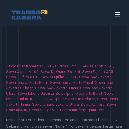
Lewati
ke
konten
Tinggalkan Komentar
/
Sewa Brica B Pro 5
,
Sewa Canon 750D
,
Sewa Canon M100
,
Sewa Dji Osmo Pocket
,
Sewa Fujifilm XA5
,
Sewa Fujifilm XT10
,
Sewa Fujifilm XT100
,
Sewa Ipad Jakarta
,
Sewa Ipad Jakarta Barat
,
Sewa Ipad Jakarta Pusat
,
Sewa Ipad
Jakarta Selatan
,
Sewa Ipad Jakarta Timur
,
Sewa Ipad Jakarta
Utara
,
Sewa Iphone Jakarta
,
Sewa Iphone Jakarta Barat
,
Sewa
Iphone Jakarta Pusat
,
Sewa Iphone Jakarta Selatan
,
Sewa Iphone
Jakarta Timur
,
Sewa Iphone Jakarta Utara
,
Sewa Kamera
,
Sewa
Sony A6400
,
Sewa Sony ZVE10
/
mbimarifah@gmail.com
Mau tampil keren dengan iPhone terbaru tanpa harus beli mahal?
Sekarang, kamu bisa sewa iPhone 17 di Jakarta dengan harga mulai