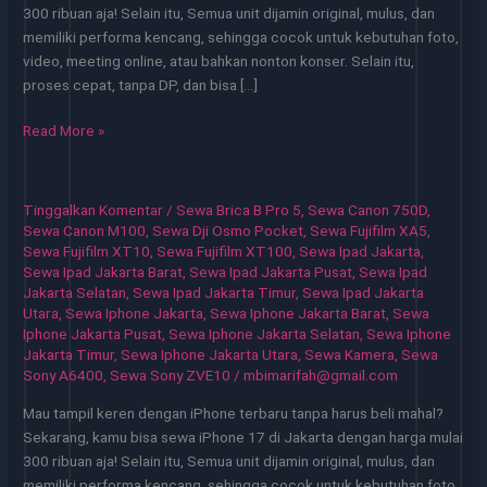
300 ribuan aja! Selain itu, Semua unit dijamin original, mulus, dan
memiliki performa kencang, sehingga cocok untuk kebutuhan foto,
video, meeting online, atau bahkan nonton konser. Selain itu,
proses cepat, tanpa DP, dan bisa […]
Sewa
Read More »
iPhone
Jakarta
Pilihan
Tinggalkan Komentar
/
Sewa Brica B Pro 5
,
Sewa Canon 750D
,
Praktis
Sewa Canon M100
,
Sewa Dji Osmo Pocket
,
Sewa Fujifilm XA5
,
untuk
Sewa Fujifilm XT10
,
Sewa Fujifilm XT100
,
Sewa Ipad Jakarta
,
Sewa Ipad Jakarta Barat
,
Sewa Ipad Jakarta Pusat
,
Sewa Ipad
Kerja
Jakarta Selatan
,
Sewa Ipad Jakarta Timur
,
Sewa Ipad Jakarta
dan
Utara
,
Sewa Iphone Jakarta
,
Sewa Iphone Jakarta Barat
,
Sewa
Event
Iphone Jakarta Pusat
,
Sewa Iphone Jakarta Selatan
,
Sewa Iphone
Jakarta Timur
,
Sewa Iphone Jakarta Utara
,
Sewa Kamera
,
Sewa
Sony A6400
,
Sewa Sony ZVE10
/
mbimarifah@gmail.com
Mau tampil keren dengan iPhone terbaru tanpa harus beli mahal?
Sekarang, kamu bisa sewa iPhone 17 di Jakarta dengan harga mulai
300 ribuan aja! Selain itu, Semua unit dijamin original, mulus, dan
memiliki performa kencang, sehingga cocok untuk kebutuhan foto,