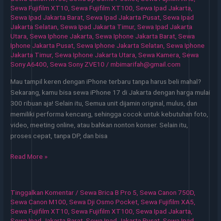
Konten
Sewa Fujifilm XT10
,
Sewa Fujifilm XT100
,
Sewa Ipad Jakarta
,
Sewa Ipad Jakarta Barat
,
Sewa Ipad Jakarta Pusat
,
Sewa Ipad
dan
Jakarta Selatan
,
Sewa Ipad Jakarta Timur
,
Sewa Ipad Jakarta
Kerja
Utara
,
Sewa Iphone Jakarta
,
Sewa Iphone Jakarta Barat
,
Sewa
Profesional
Iphone Jakarta Pusat
,
Sewa Iphone Jakarta Selatan
,
Sewa Iphone
Jakarta Timur
,
Sewa Iphone Jakarta Utara
,
Sewa Kamera
,
Sewa
Sony A6400
,
Sewa Sony ZVE10
/
mbimarifah@gmail.com
Mau tampil keren dengan iPhone terbaru tanpa harus beli mahal?
Sekarang, kamu bisa sewa iPhone 17 di Jakarta dengan harga mulai
300 ribuan aja! Selain itu, Semua unit dijamin original, mulus, dan
memiliki performa kencang, sehingga cocok untuk kebutuhan foto,
video, meeting online, atau bahkan nonton konser. Selain itu,
proses cepat, tanpa DP, dan bisa
Sewa
Read More »
iPhone
Jakarta
Solusi
Tinggalkan Komentar
/
Sewa Brica B Pro 5
,
Sewa Canon 750D
,
Cerdas
Sewa Canon M100
,
Sewa Dji Osmo Pocket
,
Sewa Fujifilm XA5
,
untuk
Sewa Fujifilm XT10
,
Sewa Fujifilm XT100
,
Sewa Ipad Jakarta
,
Sewa Ipad Jakarta Barat
,
Sewa Ipad Jakarta Pusat
,
Sewa Ipad