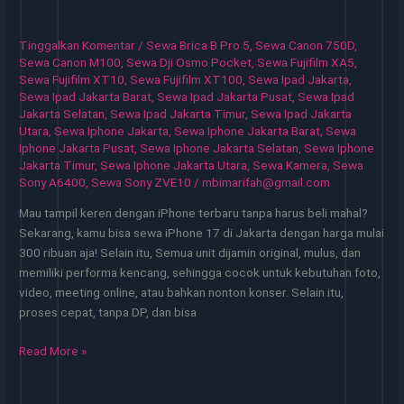
Jakarta
Perangkat
Tinggalkan Komentar
/
Sewa Brica B Pro 5
,
Sewa Canon 750D
,
Siap
Sewa Canon M100
,
Sewa Dji Osmo Pocket
,
Sewa Fujifilm XA5
,
Pakai
Sewa Fujifilm XT10
,
Sewa Fujifilm XT100
,
Sewa Ipad Jakarta
,
Sewa Ipad Jakarta Barat
,
Sewa Ipad Jakarta Pusat
,
Sewa Ipad
Tanpa
Jakarta Selatan
,
Sewa Ipad Jakarta Timur
,
Sewa Ipad Jakarta
Ribet
Utara
,
Sewa Iphone Jakarta
,
Sewa Iphone Jakarta Barat
,
Sewa
Iphone Jakarta Pusat
,
Sewa Iphone Jakarta Selatan
,
Sewa Iphone
Jakarta Timur
,
Sewa Iphone Jakarta Utara
,
Sewa Kamera
,
Sewa
Sony A6400
,
Sewa Sony ZVE10
/
mbimarifah@gmail.com
Mau tampil keren dengan iPhone terbaru tanpa harus beli mahal?
Sekarang, kamu bisa sewa iPhone 17 di Jakarta dengan harga mulai
300 ribuan aja! Selain itu, Semua unit dijamin original, mulus, dan
memiliki performa kencang, sehingga cocok untuk kebutuhan foto,
video, meeting online, atau bahkan nonton konser. Selain itu,
proses cepat, tanpa DP, dan bisa
Sewa
Read More »
iPhone
Jakarta