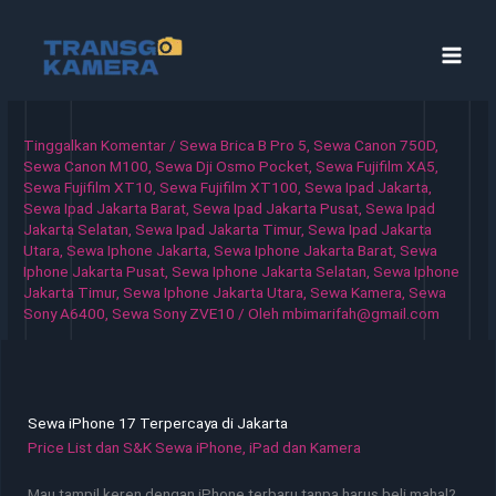
Lewati
ke
konten
Tinggalkan Komentar
/
Sewa Brica B Pro 5
,
Sewa Canon 750D
,
Sewa Canon M100
,
Sewa Dji Osmo Pocket
,
Sewa Fujifilm XA5
,
Sewa Fujifilm XT10
,
Sewa Fujifilm XT100
,
Sewa Ipad Jakarta
,
Sewa Ipad Jakarta Barat
,
Sewa Ipad Jakarta Pusat
,
Sewa Ipad
Jakarta Selatan
,
Sewa Ipad Jakarta Timur
,
Sewa Ipad Jakarta
Utara
,
Sewa Iphone Jakarta
,
Sewa Iphone Jakarta Barat
,
Sewa
Iphone Jakarta Pusat
,
Sewa Iphone Jakarta Selatan
,
Sewa Iphone
Jakarta Timur
,
Sewa Iphone Jakarta Utara
,
Sewa Kamera
,
Sewa
Sony A6400
,
Sewa Sony ZVE10
/ Oleh
mbimarifah@gmail.com
Sewa iPhone 17 Terpercaya di Jakarta
Price List dan S&K Sewa iPhone, iPad dan Kamera
Mau tampil keren dengan iPhone terbaru tanpa harus beli mahal?