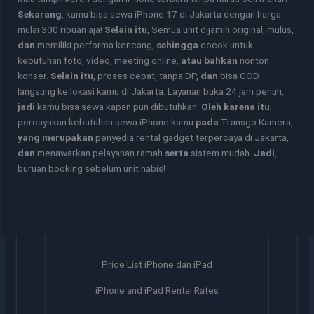
Sekarang
, kamu bisa sewa iPhone 17 di Jakarta dengan harga
mulai 300 ribuan aja!
Selain itu
, Semua unit dijamin original, mulus,
dan
memiliki performa kencang,
sehingga
cocok untuk
kebutuhan foto, video, meeting online,
atau bahkan
nonton
konser.
Selain itu
, proses cepat, tanpa DP,
dan
bisa COD
langsung ke lokasi kamu di Jakarta. Layanan buka 24 jam penuh,
jadi
kamu bisa sewa kapan pun dibutuhkan.
Oleh karena itu
,
percayakan kebutuhan sewa iPhone kamu
pada
Transgo Kamera,
yang merupakan
penyedia rental gadget terpercaya di Jakarta,
dan
menawarkan pelayanan ramah
serta
sistem mudah.
Jadi
,
buruan booking sebelum unit habis!
Price List iPhone dan iPad
iPhone and iPad Rental Rates