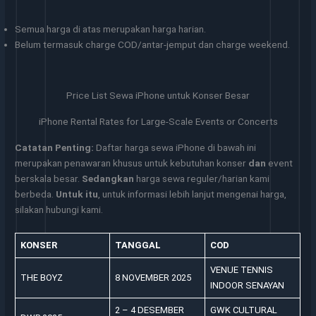
Semua harga di atas merupakan harga harian.
Belum termasuk charge COD/antar-jemput dan charge weekend.
Price List Sewa iPhone untuk Konser Besar
iPhone Rental Rates for Large-Scale Events or Concerts
Catatan Penting:
Daftar harga sewa iPhone di bawah ini
merupakan penawaran khusus untuk kebutuhan konser
dan
event
berskala besar.
Sedangkan
harga sewa reguler/harian kami
berbeda.
Untuk itu
, untuk informasi lebih lanjut mengenai harga,
silakan hubungi kami.
KONSER
TANGGAL
COD
VENUE TENNIS
THE BOYZ
8 NOVEMBER 2025
INDOOR SENAYAN
2 – 4 DESEMBER
GWK CULTURAL