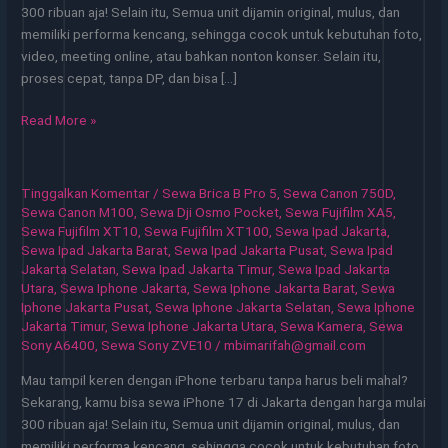
300 ribuan aja! Selain itu, Semua unit dijamin original, mulus, dan
memiliki performa kencang, sehingga cocok untuk kebutuhan foto,
video, meeting online, atau bahkan nonton konser. Selain itu,
proses cepat, tanpa DP, dan bisa […]
Sewa
Read More »
iPhone
Jakarta
Pilihan
Tinggalkan Komentar
/
Sewa Brica B Pro 5
,
Sewa Canon 750D
,
Praktis
Sewa Canon M100
,
Sewa Dji Osmo Pocket
,
Sewa Fujifilm XA5
,
untuk
Sewa Fujifilm XT10
,
Sewa Fujifilm XT100
,
Sewa Ipad Jakarta
,
Sewa Ipad Jakarta Barat
,
Sewa Ipad Jakarta Pusat
,
Sewa Ipad
Kerja
Jakarta Selatan
,
Sewa Ipad Jakarta Timur
,
Sewa Ipad Jakarta
dan
Utara
,
Sewa Iphone Jakarta
,
Sewa Iphone Jakarta Barat
,
Sewa
Event
Iphone Jakarta Pusat
,
Sewa Iphone Jakarta Selatan
,
Sewa Iphone
Jakarta Timur
,
Sewa Iphone Jakarta Utara
,
Sewa Kamera
,
Sewa
Sony A6400
,
Sewa Sony ZVE10
/
mbimarifah@gmail.com
Mau tampil keren dengan iPhone terbaru tanpa harus beli mahal?
Sekarang, kamu bisa sewa iPhone 17 di Jakarta dengan harga mulai
300 ribuan aja! Selain itu, Semua unit dijamin original, mulus, dan
memiliki performa kencang, sehingga cocok untuk kebutuhan foto,