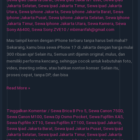
Proyek
Jakarta Selatan
,
Sewa Ipad Jakarta Timur
,
Sewa Ipad Jakarta
Sementara
Utara
,
Sewa Iphone Jakarta
,
Sewa Iphone Jakarta Barat
,
Sewa
Iphone Jakarta Pusat
,
Sewa Iphone Jakarta Selatan
,
Sewa Iphone
Jakarta Timur
,
Sewa Iphone Jakarta Utara
,
Sewa Kamera
,
Sewa
Sony A6400
,
Sewa Sony ZVE10
/
mbimarifah@gmail.com
Mau tampil keren dengan iPhone terbaru tanpa harus beli mahal?
Sekarang, kamu bisa sewa iPhone 17 di Jakarta dengan harga mulai
300 ribuan aja! Selain itu, Semua unit dijamin original, mulus, dan
memiliki performa kencang, sehingga cocok untuk kebutuhan foto,
video, meeting online, atau bahkan nonton konser. Selain itu,
proses cepat, tanpa DP, dan bisa
Sewa
Read More »
iPhone
Jakarta
Alternatif
Tinggalkan Komentar
/
Sewa Brica B Pro 5
,
Sewa Canon 750D
,
Hemat
Sewa Canon M100
,
Sewa Dji Osmo Pocket
,
Sewa Fujifilm XA5
,
untuk
Sewa Fujifilm XT10
,
Sewa Fujifilm XT100
,
Sewa Ipad Jakarta
,
Sewa Ipad Jakarta Barat
,
Sewa Ipad Jakarta Pusat
,
Sewa Ipad
Aktivitas
Jakarta Selatan
,
Sewa Ipad Jakarta Timur
,
Sewa Ipad Jakarta
Harian