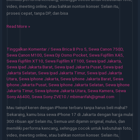
video, meeting online, atau bahkan nonton konser. Selain itu,
proses cepat, tanpa DP, dan bisa
Sewa
Read More »
iPhone
Jakarta
Solusi
Tinggalkan Komentar
/
Sewa Brica B Pro 5
,
Sewa Canon 750D
,
Cepat
Sewa Canon M100
,
Sewa Dji Osmo Pocket
,
Sewa Fujifilm XA5
,
untuk
Sewa Fujifilm XT10
,
Sewa Fujifilm XT100
,
Sewa Ipad Jakarta
,
Sewa Ipad Jakarta Barat
,
Sewa Ipad Jakarta Pusat
,
Sewa Ipad
Kebutuhan
Jakarta Selatan
,
Sewa Ipad Jakarta Timur
,
Sewa Ipad Jakarta
Digital
Utara
,
Sewa Iphone Jakarta
,
Sewa Iphone Jakarta Barat
,
Sewa
Iphone Jakarta Pusat
,
Sewa Iphone Jakarta Selatan
,
Sewa Iphone
Jakarta Timur
,
Sewa Iphone Jakarta Utara
,
Sewa Kamera
,
Sewa
Sony A6400
,
Sewa Sony ZVE10
/
mbimarifah@gmail.com
Mau tampil keren dengan iPhone terbaru tanpa harus beli mahal?
Sekarang, kamu bisa sewa iPhone 17 di Jakarta dengan harga mulai
300 ribuan aja! Selain itu, Semua unit dijamin original, mulus, dan
memiliki performa kencang, sehingga cocok untuk kebutuhan foto,
video, meeting online, atau bahkan nonton konser. Selain itu,