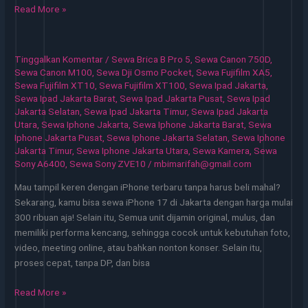
Sewa
Read More »
iPhone
Jakarta
Solusi
Tinggalkan Komentar
/
Sewa Brica B Pro 5
,
Sewa Canon 750D
,
Cepat
Sewa Canon M100
,
Sewa Dji Osmo Pocket
,
Sewa Fujifilm XA5
,
untuk
Sewa Fujifilm XT10
,
Sewa Fujifilm XT100
,
Sewa Ipad Jakarta
,
Sewa Ipad Jakarta Barat
,
Sewa Ipad Jakarta Pusat
,
Sewa Ipad
Kebutuhan
Jakarta Selatan
,
Sewa Ipad Jakarta Timur
,
Sewa Ipad Jakarta
Kerja
Utara
,
Sewa Iphone Jakarta
,
Sewa Iphone Jakarta Barat
,
Sewa
Iphone Jakarta Pusat
,
Sewa Iphone Jakarta Selatan
,
Sewa Iphone
Jakarta Timur
,
Sewa Iphone Jakarta Utara
,
Sewa Kamera
,
Sewa
Sony A6400
,
Sewa Sony ZVE10
/
mbimarifah@gmail.com
Mau tampil keren dengan iPhone terbaru tanpa harus beli mahal?
Sekarang, kamu bisa sewa iPhone 17 di Jakarta dengan harga mulai
300 ribuan aja! Selain itu, Semua unit dijamin original, mulus, dan
memiliki performa kencang, sehingga cocok untuk kebutuhan foto,
video, meeting online, atau bahkan nonton konser. Selain itu,
proses cepat, tanpa DP, dan bisa
Sewa
Read More »
iPhone