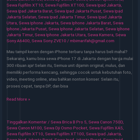
Konten
Sewa Fujifilm XT10
,
Sewa Fujifilm XT100
,
Sewa Ipad Jakarta
,
Sewa Ipad Jakarta Barat
,
Sewa Ipad Jakarta Pusat
,
Sewa Ipad
dan
Jakarta Selatan
,
Sewa Ipad Jakarta Timur
,
Sewa Ipad Jakarta
Kerja
Utara
,
Sewa Iphone Jakarta
,
Sewa Iphone Jakarta Barat
,
Sewa
Profesional
Iphone Jakarta Pusat
,
Sewa Iphone Jakarta Selatan
,
Sewa Iphone
Jakarta Timur
,
Sewa Iphone Jakarta Utara
,
Sewa Kamera
,
Sewa
Sony A6400
,
Sewa Sony ZVE10
/
mbimarifah@gmail.com
Mau tampil keren dengan iPhone terbaru tanpa harus beli mahal?
Sekarang, kamu bisa sewa iPhone 17 di Jakarta dengan harga mulai
300 ribuan aja! Selain itu, Semua unit dijamin original, mulus, dan
memiliki performa kencang, sehingga cocok untuk kebutuhan foto,
video, meeting online, atau bahkan nonton konser. Selain itu,
proses cepat, tanpa DP, dan bisa
Sewa
Read More »
iPhone
Jakarta
Solusi
Tinggalkan Komentar
/
Sewa Brica B Pro 5
,
Sewa Canon 750D
,
Cerdas
Sewa Canon M100
,
Sewa Dji Osmo Pocket
,
Sewa Fujifilm XA5
,
untuk
Sewa Fujifilm XT10
,
Sewa Fujifilm XT100
,
Sewa Ipad Jakarta
,
Sewa Ipad Jakarta Barat
,
Sewa Ipad Jakarta Pusat
,
Sewa Ipad