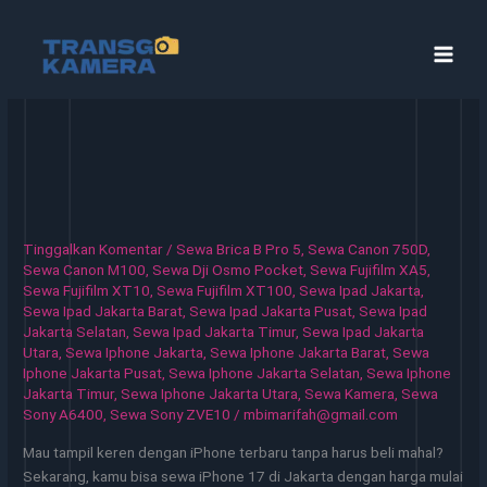
Lewati
ke
konten
Tinggalkan Komentar
/
Sewa Brica B Pro 5
,
Sewa Canon 750D
,
Sewa Canon M100
,
Sewa Dji Osmo Pocket
,
Sewa Fujifilm XA5
,
Sewa Fujifilm XT10
,
Sewa Fujifilm XT100
,
Sewa Ipad Jakarta
,
Sewa Ipad Jakarta Barat
,
Sewa Ipad Jakarta Pusat
,
Sewa Ipad
Jakarta Selatan
,
Sewa Ipad Jakarta Timur
,
Sewa Ipad Jakarta
Utara
,
Sewa Iphone Jakarta
,
Sewa Iphone Jakarta Barat
,
Sewa
Iphone Jakarta Pusat
,
Sewa Iphone Jakarta Selatan
,
Sewa Iphone
Jakarta Timur
,
Sewa Iphone Jakarta Utara
,
Sewa Kamera
,
Sewa
Sony A6400
,
Sewa Sony ZVE10
/
mbimarifah@gmail.com
Mau tampil keren dengan iPhone terbaru tanpa harus beli mahal?
Sekarang, kamu bisa sewa iPhone 17 di Jakarta dengan harga mulai