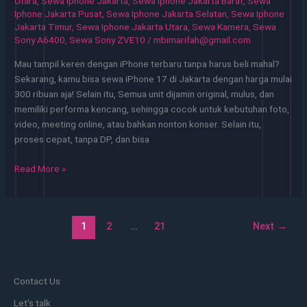
Utara
,
Sewa Iphone Jakarta
,
Sewa Iphone Jakarta Barat
,
Sewa
Iphone Jakarta Pusat
,
Sewa Iphone Jakarta Selatan
,
Sewa Iphone
Jakarta Timur
,
Sewa Iphone Jakarta Utara
,
Sewa Kamera
,
Sewa
Sony A6400
,
Sewa Sony ZVE10
/
mbimarifah@gmail.com
Mau tampil keren dengan iPhone terbaru tanpa harus beli mahal?
Sekarang, kamu bisa sewa iPhone 17 di Jakarta dengan harga mulai
300 ribuan aja! Selain itu, Semua unit dijamin original, mulus, dan
memiliki performa kencang, sehingga cocok untuk kebutuhan foto,
video, meeting online, atau bahkan nonton konser. Selain itu,
proses cepat, tanpa DP, dan bisa
Sewa
Read More »
iPhone
Jakarta
Layanan
1
2
…
21
Next
→
Fleksibel
Tanpa
Beli
Unit
Contact Us
Let's talk