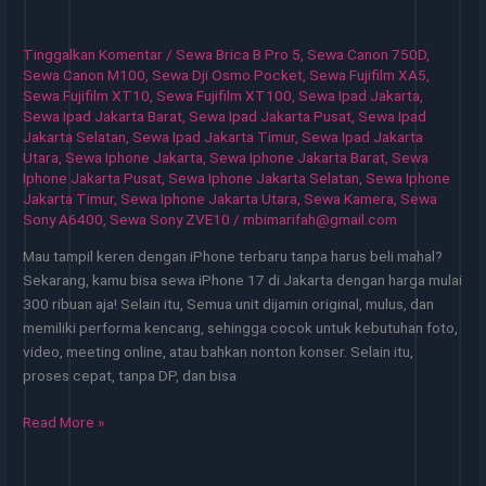
Jakarta
Perangkat
Tinggalkan Komentar
/
Sewa Brica B Pro 5
,
Sewa Canon 750D
,
Siap
Sewa Canon M100
,
Sewa Dji Osmo Pocket
,
Sewa Fujifilm XA5
,
Pakai
Sewa Fujifilm XT10
,
Sewa Fujifilm XT100
,
Sewa Ipad Jakarta
,
Sewa Ipad Jakarta Barat
,
Sewa Ipad Jakarta Pusat
,
Sewa Ipad
Tanpa
Jakarta Selatan
,
Sewa Ipad Jakarta Timur
,
Sewa Ipad Jakarta
Ribet
Utara
,
Sewa Iphone Jakarta
,
Sewa Iphone Jakarta Barat
,
Sewa
Iphone Jakarta Pusat
,
Sewa Iphone Jakarta Selatan
,
Sewa Iphone
Jakarta Timur
,
Sewa Iphone Jakarta Utara
,
Sewa Kamera
,
Sewa
Sony A6400
,
Sewa Sony ZVE10
/
mbimarifah@gmail.com
Mau tampil keren dengan iPhone terbaru tanpa harus beli mahal?
Sekarang, kamu bisa sewa iPhone 17 di Jakarta dengan harga mulai
300 ribuan aja! Selain itu, Semua unit dijamin original, mulus, dan
memiliki performa kencang, sehingga cocok untuk kebutuhan foto,
video, meeting online, atau bahkan nonton konser. Selain itu,
proses cepat, tanpa DP, dan bisa
Sewa
Read More »
iPhone
Jakarta