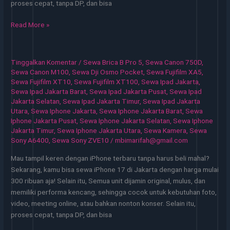
proses cepat, tanpa DP, dan bisa
Sewa
Read More »
iPhone
Jakarta
Layanan
Tinggalkan Komentar
/
Sewa Brica B Pro 5
,
Sewa Canon 750D
,
Andal
Sewa Canon M100
,
Sewa Dji Osmo Pocket
,
Sewa Fujifilm XA5
,
untuk
Sewa Fujifilm XT10
,
Sewa Fujifilm XT100
,
Sewa Ipad Jakarta
,
Sewa Ipad Jakarta Barat
,
Sewa Ipad Jakarta Pusat
,
Sewa Ipad
Aktivitas
Jakarta Selatan
,
Sewa Ipad Jakarta Timur
,
Sewa Ipad Jakarta
Modern
Utara
,
Sewa Iphone Jakarta
,
Sewa Iphone Jakarta Barat
,
Sewa
Iphone Jakarta Pusat
,
Sewa Iphone Jakarta Selatan
,
Sewa Iphone
Jakarta Timur
,
Sewa Iphone Jakarta Utara
,
Sewa Kamera
,
Sewa
Sony A6400
,
Sewa Sony ZVE10
/
mbimarifah@gmail.com
Mau tampil keren dengan iPhone terbaru tanpa harus beli mahal?
Sekarang, kamu bisa sewa iPhone 17 di Jakarta dengan harga mulai
300 ribuan aja! Selain itu, Semua unit dijamin original, mulus, dan
memiliki performa kencang, sehingga cocok untuk kebutuhan foto,
video, meeting online, atau bahkan nonton konser. Selain itu,
proses cepat, tanpa DP, dan bisa