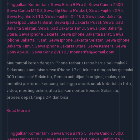
Pilihan
Tinggalkan Komentar
/
Sewa Brica B Pro 5
,
Sewa Canon 750D
,
Praktis
Sewa Canon M100
,
Sewa Dji Osmo Pocket
,
Sewa Fujifilm XA5
,
untuk
Sewa Fujifilm XT10
,
Sewa Fujifilm XT100
,
Sewa Ipad Jakarta
,
Sewa Ipad Jakarta Barat
,
Sewa Ipad Jakarta Pusat
,
Sewa Ipad
Bisnis
Jakarta Selatan
,
Sewa Ipad Jakarta Timur
,
Sewa Ipad Jakarta
Digital
Utara
,
Sewa Iphone Jakarta
,
Sewa Iphone Jakarta Barat
,
Sewa
Iphone Jakarta Pusat
,
Sewa Iphone Jakarta Selatan
,
Sewa Iphone
Jakarta Timur
,
Sewa Iphone Jakarta Utara
,
Sewa Kamera
,
Sewa
Sony A6400
,
Sewa Sony ZVE10
/
mbimarifah@gmail.com
Mau tampil keren dengan iPhone terbaru tanpa harus beli mahal?
Sekarang, kamu bisa sewa iPhone 17 di Jakarta dengan harga mulai
300 ribuan aja! Selain itu, Semua unit dijamin original, mulus, dan
memiliki performa kencang, sehingga cocok untuk kebutuhan foto,
video, meeting online, atau bahkan nonton konser. Selain itu,
proses cepat, tanpa DP, dan bisa
Sewa
Read More »
iPhone
Jakarta
Mudah
Tinggalkan Komentar
/
Sewa Brica B Pro 5
,
Sewa Canon 750D
,
untuk
Sewa Canon M100
,
Sewa Dji Osmo Pocket
,
Sewa Fujifilm XA5
,