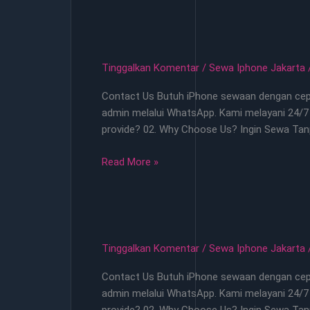
Duren
Sawit
Jakarta
Harga
Tinggalkan Komentar
/
Sewa Iphone Jakarta
Murah
Contact Us Butuh iPhone sewaan dengan cepa
Harian
admin melalui WhatsApp. Kami melayani 24/
provide? 02. Why Choose Us? Ingin Sewa Tan
Sewa
Read More »
iPhone
Pademangan
Jakarta
Unit
Original
Tinggalkan Komentar
/
Sewa Iphone Jakarta
Lengkap
Contact Us Butuh iPhone sewaan dengan cepa
admin melalui WhatsApp. Kami melayani 24/
provide? 02. Why Choose Us? Ingin Sewa Tan