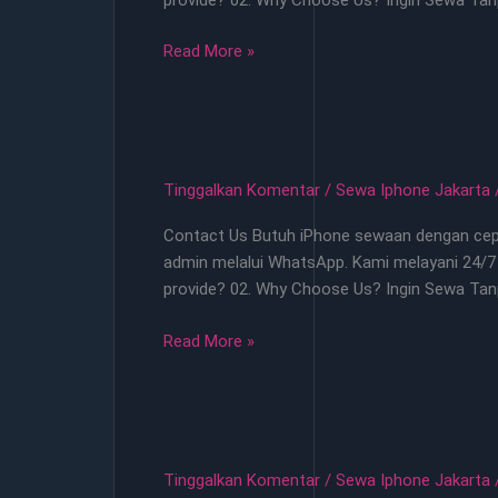
Sewa
Read More »
iPhone
Pasar
Baru
Jakarta
Harga
Tinggalkan Komentar
/
Sewa Iphone Jakarta
Sewa
Contact Us Butuh iPhone sewaan dengan cepa
Terjangkau
admin melalui WhatsApp. Kami melayani 24/
provide? 02. Why Choose Us? Ingin Sewa Tan
Sewa
Read More »
iPhone
Kemanggisan
Jakarta
Unit
Premium
Tinggalkan Komentar
/
Sewa Iphone Jakarta