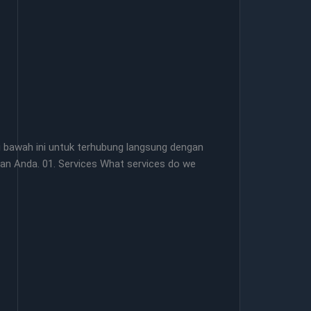
 bawah ini untuk terhubung langsung dengan
n Anda. 01. Services What services do we