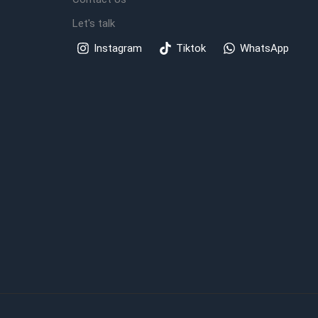
Let's talk
Instagram
Tiktok
WhatsApp