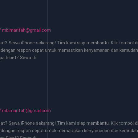
/
mbimarifah@gmail.com
t? Sewa iPhone sekarang! Tim kami siap membantu. Klik tombol di
7 dengan respon cepat untuk memastikan kenyamanan dan kemudaha
pa Ribet? Sewa di
/
mbimarifah@gmail.com
t? Sewa iPhone sekarang! Tim kami siap membantu. Klik tombol di
7 dengan respon cepat untuk memastikan kenyamanan dan kemudaha
pa Ribet? Sewa di