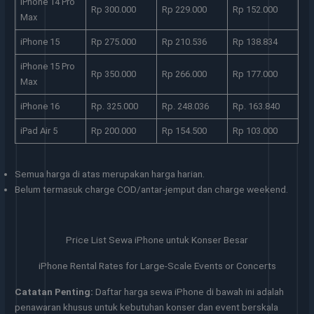
iPhone 14 Pro
Rp 300.000
Rp 229.000
Rp 152.000
Max
iPhone 15
Rp 275.000
Rp 210.536
Rp 138.834
iPhone 15 Pro
Rp 350.000
Rp 266.000
Rp 177.000
Max
iPhone 16
Rp. 325.000
Rp. 248.036
Rp. 163.840
iPad Air 5
Rp 200.000
Rp 154.500
Rp 103.000
Semua harga di atas merupakan harga harian.
Belum termasuk charge COD/antar-jemput dan charge weekend.
Price List Sewa iPhone untuk Konser Besar
iPhone Rental Rates for Large-Scale Events or Concerts
Catatan Penting:
Daftar harga sewa iPhone di bawah ini adalah
penawaran khusus untuk kebutuhan konser dan event berskala