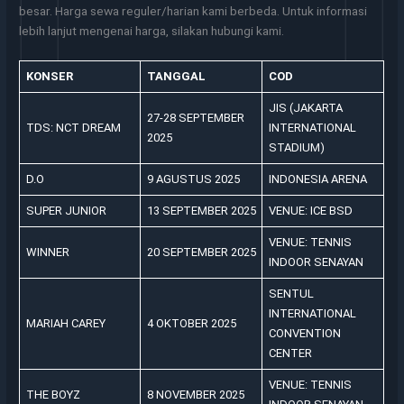
besar. Harga sewa reguler/harian kami berbeda. Untuk informasi
lebih lanjut mengenai harga, silakan hubungi kami.
KONSER
TANGGAL
COD
JIS (JAKARTA
27-28 SEPTEMBER
TDS: NCT DREAM
INTERNATIONAL
2025
STADIUM)
D.O
9 AGUSTUS 2025
INDONESIA ARENA
SUPER JUNIOR
13 SEPTEMBER 2025
VENUE: ICE BSD
VENUE: TENNIS
WINNER
20 SEPTEMBER 2025
INDOOR SENAYAN
SENTUL
INTERNATIONAL
MARIAH CAREY
4 OKTOBER 2025
CONVENTION
CENTER
VENUE: TENNIS
THE BOYZ
8 NOVEMBER 2025