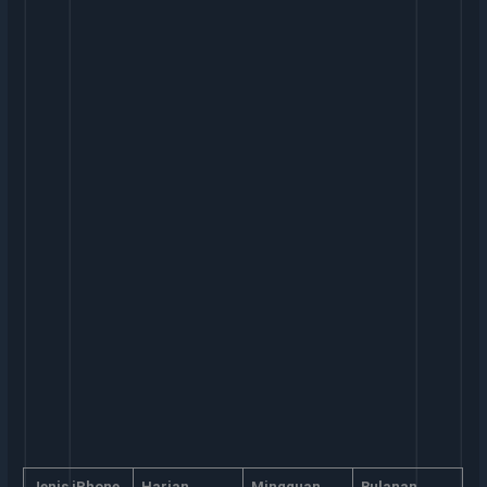
Jenis iPhone
Harian
Mingguan
Bulanan