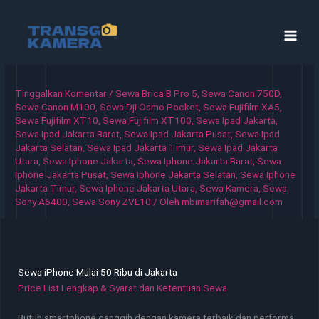
Lewati
ke
konten
Tinggalkan Komentar
/
Sewa Brica B Pro 5
,
Sewa Canon 750D
,
Sewa Canon M100
,
Sewa Dji Osmo Pocket
,
Sewa Fujifilm XA5
,
Sewa Fujifilm XT10
,
Sewa Fujifilm XT100
,
Sewa Ipad Jakarta
,
Sewa Ipad Jakarta Barat
,
Sewa Ipad Jakarta Pusat
,
Sewa Ipad
Jakarta Selatan
,
Sewa Ipad Jakarta Timur
,
Sewa Ipad Jakarta
Utara
,
Sewa Iphone Jakarta
,
Sewa Iphone Jakarta Barat
,
Sewa
Iphone Jakarta Pusat
,
Sewa Iphone Jakarta Selatan
,
Sewa Iphone
Jakarta Timur
,
Sewa Iphone Jakarta Utara
,
Sewa Kamera
,
Sewa
Sony A6400
,
Sewa Sony ZVE10
/ Oleh
mbimarifah@gmail.com
Sewa iPhone Mulai 50 Ribu di Jakarta
Price List Lengkap & Syarat dan Ketentuan Sewa
Butuh smartphone canggih dengan kamera terbaik dan performa