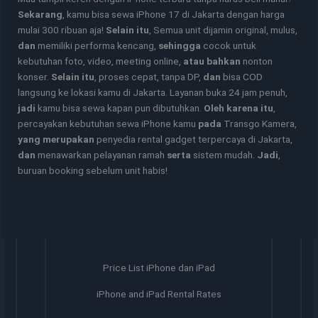
Sekarang
, kamu bisa sewa iPhone 17 di Jakarta dengan harga
mulai 300 ribuan aja!
Selain itu
, Semua unit dijamin original, mulus,
dan
memiliki performa kencang,
sehingga
cocok untuk
kebutuhan foto, video, meeting online,
atau bahkan
nonton
konser.
Selain itu
, proses cepat, tanpa DP,
dan
bisa COD
langsung ke lokasi kamu di Jakarta. Layanan buka 24 jam penuh,
jadi
kamu bisa sewa kapan pun dibutuhkan.
Oleh karena itu
,
percayakan kebutuhan sewa iPhone kamu
pada
Transgo Kamera,
yang merupakan
penyedia rental gadget terpercaya di Jakarta,
dan
menawarkan pelayanan ramah
serta
sistem mudah.
Jadi
,
buruan booking sebelum unit habis!
Price List iPhone dan iPad
iPhone and iPad Rental Rates