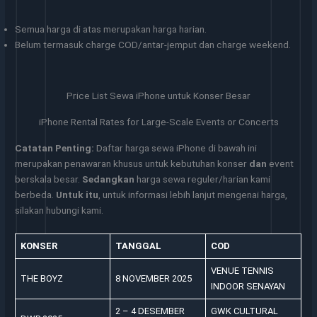
Semua harga di atas merupakan harga harian.
Belum termasuk charge COD/antar-jemput dan charge weekend.
Price List Sewa iPhone untuk Konser Besar
iPhone Rental Rates for Large-Scale Events or Concerts
Catatan Penting:
Daftar harga sewa iPhone di bawah ini
merupakan penawaran khusus untuk kebutuhan konser
dan
event
berskala besar.
Sedangkan
harga sewa reguler/harian kami
berbeda.
Untuk itu
, untuk informasi lebih lanjut mengenai harga,
silakan hubungi kami.
KONSER
TANGGAL
COD
VENUE TENNIS
THE BOYZ
8 NOVEMBER 2025
INDOOR SENAYAN
2 – 4 DESEMBER
GWK CULTURAL