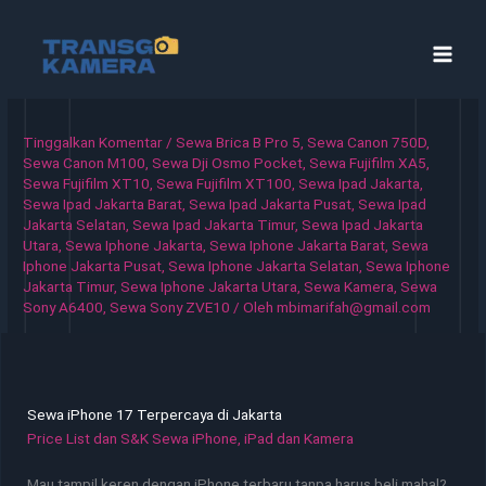
Lewati
ke
konten
Tinggalkan Komentar
/
Sewa Brica B Pro 5
,
Sewa Canon 750D
,
Sewa Canon M100
,
Sewa Dji Osmo Pocket
,
Sewa Fujifilm XA5
,
Sewa Fujifilm XT10
,
Sewa Fujifilm XT100
,
Sewa Ipad Jakarta
,
Sewa Ipad Jakarta Barat
,
Sewa Ipad Jakarta Pusat
,
Sewa Ipad
Jakarta Selatan
,
Sewa Ipad Jakarta Timur
,
Sewa Ipad Jakarta
Utara
,
Sewa Iphone Jakarta
,
Sewa Iphone Jakarta Barat
,
Sewa
Iphone Jakarta Pusat
,
Sewa Iphone Jakarta Selatan
,
Sewa Iphone
Jakarta Timur
,
Sewa Iphone Jakarta Utara
,
Sewa Kamera
,
Sewa
Sony A6400
,
Sewa Sony ZVE10
/ Oleh
mbimarifah@gmail.com
Sewa iPhone 17 Terpercaya di Jakarta
Price List dan S&K Sewa iPhone, iPad dan Kamera
Mau tampil keren dengan iPhone terbaru tanpa harus beli mahal?