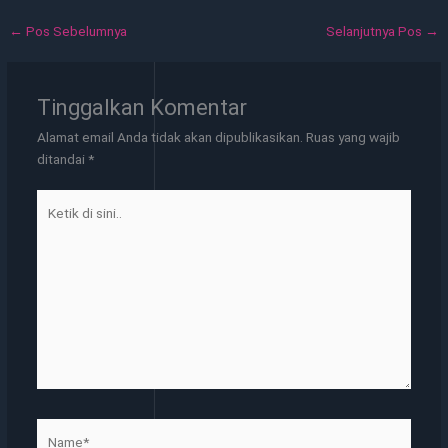
←
Pos Sebelumnya
Selanjutnya Pos
→
Tinggalkan Komentar
Alamat email Anda tidak akan dipublikasikan.
Ruas yang wajib
ditandai
*
Ketik
di
sini..
Name*