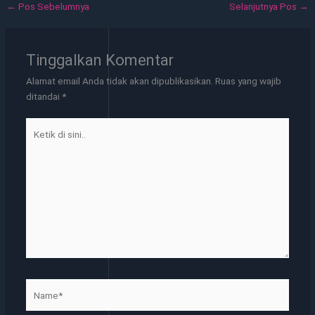
←
Pos Sebelumnya
Selanjutnya Pos
→
Tinggalkan Komentar
Alamat email Anda tidak akan dipublikasikan.
Ruas yang wajib
ditandai
*
Ketik
di
sini..
Name*