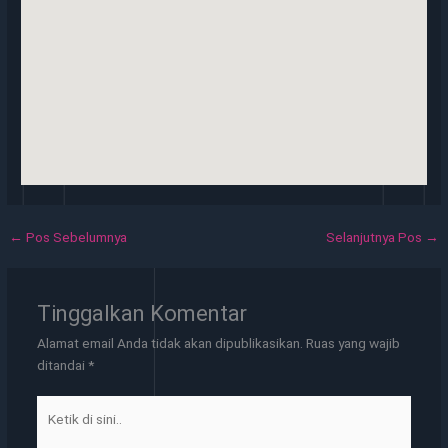
←
Pos Sebelumnya
Selanjutnya Pos
→
Tinggalkan Komentar
Alamat email Anda tidak akan dipublikasikan.
Ruas yang wajib
ditandai
*
Ketik
di