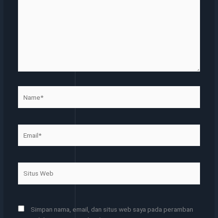
sini..
Name*
Email*
Situs
Web
Simpan nama, email, dan situs web saya pada peramban