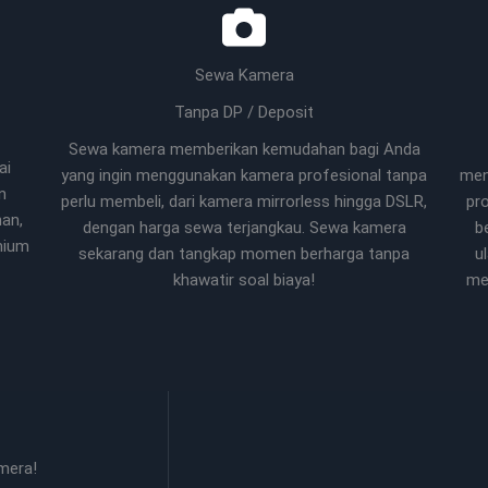
Sewa Kamera
Tanpa DP / Deposit
Sewa kamera memberikan kemudahan bagi Anda
ai
yang ingin menggunakan kamera profesional tanpa
men
n
perlu membeli, dari kamera mirrorless hingga DSLR,
pr
han,
dengan harga sewa terjangkau. Sewa kamera
b
mium
sekarang dan tangkap momen berharga tanpa
u
khawatir soal biaya!
me
mera!