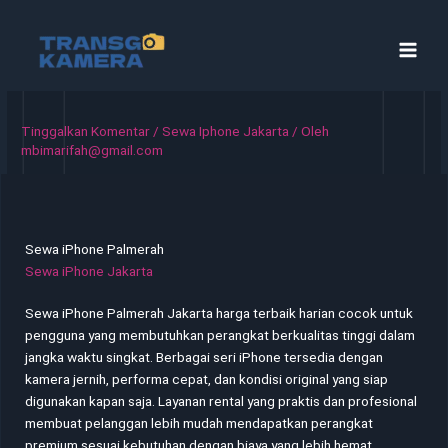
Lewati
ke
konten
Tinggalkan Komentar
/
Sewa Iphone Jakarta
/ Oleh
mbimarifah@gmail.com
Sewa iPhone Palmerah
Sewa iPhone Jakarta
Sewa iPhone Palmerah Jakarta harga terbaik harian cocok untuk
pengguna yang membutuhkan perangkat berkualitas tinggi dalam
jangka waktu singkat. Berbagai seri iPhone tersedia dengan
kamera jernih, performa cepat, dan kondisi original yang siap
digunakan kapan saja. Layanan rental yang praktis dan profesional
membuat pelanggan lebih mudah mendapatkan perangkat
premium sesuai kebutuhan dengan biaya yang lebih hemat.