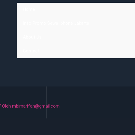
Home
Info Promo Sewa Iphone Jakarta
About Us
Contact
/ Oleh
mbimarifah@gmail.com