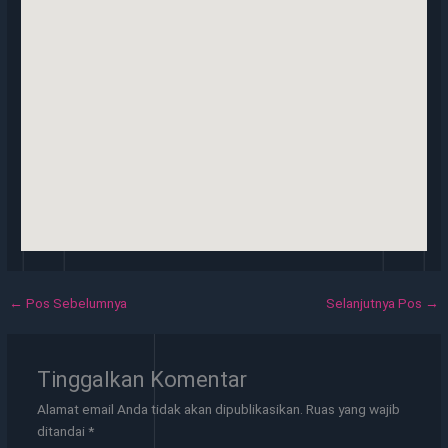
←
Pos Sebelumnya
Selanjutnya Pos
→
Tinggalkan Komentar
Alamat email Anda tidak akan dipublikasikan.
Ruas yang wajib
ditandai
*