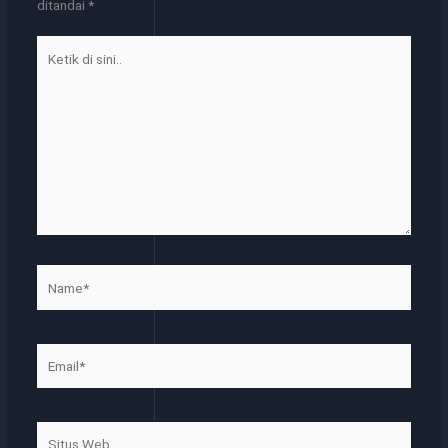
ditandai
*
Ketik
di
sini..
Name*
Email*
Situs