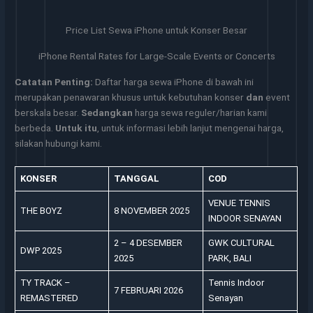
Price List Sewa iPhone untuk Konser Besar
iPhone Rental Rates for Large-Scale Events or Concerts
Catatan Penting:
Daftar harga sewa iPhone di bawah ini
merupakan penawaran khusus untuk kebutuhan konser
dan
event
berskala besar.
Sedangkan
harga sewa reguler/harian kami
berbeda.
Untuk itu
, untuk informasi lebih lanjut mengenai harga,
silakan hubungi kami.
KONSER
TANGGAL
COD
VENUE TENNIS
THE BOYZ
8 NOVEMBER 2025
INDOOR SENAYAN
2 – 4 DESEMBER
GWK CULTURAL
DWP 2025
2025
PARK, BALI
TY TRACK –
Tennis Indoor
7 FEBRUARI 2026
REMASTERED
Senayan