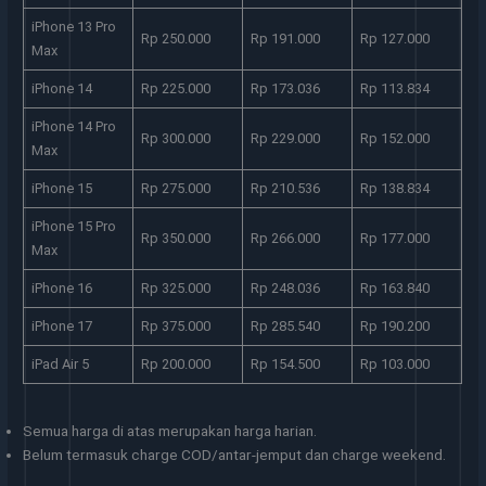
iPhone 13 Pro
Rp 250.000
Rp 191.000
Rp 127.000
Max
iPhone 14
Rp 225.000
Rp 173.036
Rp 113.834
iPhone 14 Pro
Rp 300.000
Rp 229.000
Rp 152.000
Max
iPhone 15
Rp 275.000
Rp 210.536
Rp 138.834
iPhone 15 Pro
Rp 350.000
Rp 266.000
Rp 177.000
Max
iPhone 16
Rp 325.000
Rp 248.036
Rp 163.840
iPhone 17
Rp 375.000
Rp 285.540
Rp 190.200
iPad Air 5
Rp 200.000
Rp 154.500
Rp 103.000
Semua harga di atas merupakan harga harian.
Belum termasuk charge COD/antar-jemput dan charge weekend.