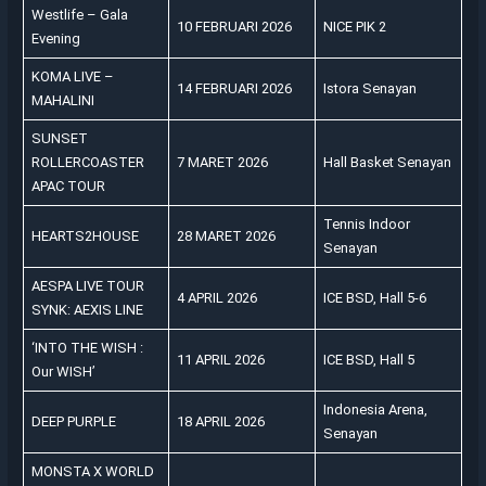
Westlife – Gala
10 FEBRUARI 2026
NICE PIK 2
Evening
KOMA LIVE –
14 FEBRUARI 2026
Istora Senayan
MAHALINI
SUNSET
ROLLERCOASTER
7 MARET 2026
Hall Basket Senayan
APAC TOUR
Tennis Indoor
HEARTS2HOUSE
28 MARET 2026
Senayan
AESPA LIVE TOUR
4 APRIL 2026
ICE BSD, Hall 5-6
SYNK: AEXIS LINE
‘INTO THE WISH :
11 APRIL 2026
ICE BSD, Hall 5
Our WISH’
Indonesia Arena,
DEEP PURPLE
18 APRIL 2026
Senayan
MONSTA X WORLD