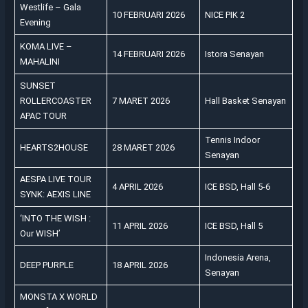
Westlife – Gala
10 FEBRUARI 2026
NICE PIK 2
Evening
KOMA LIVE –
14 FEBRUARI 2026
Istora Senayan
MAHALINI
SUNSET
ROLLERCOASTER
7 MARET 2026
Hall Basket Senayan
APAC TOUR
Tennis Indoor
HEARTS2HOUSE
28 MARET 2026
Senayan
AESPA LIVE TOUR
4 APRIL 2026
ICE BSD, Hall 5-6
SYNK: AEXIS LINE
‘INTO THE WISH :
11 APRIL 2026
ICE BSD, Hall 5
Our WISH’
Indonesia Arena,
DEEP PURPLE
18 APRIL 2026
Senayan
MONSTA X WORLD