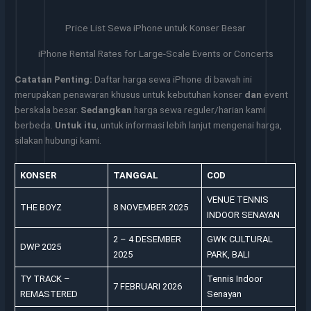
Price List Sewa iPhone untuk Konser Besar
iPhone Rental Rates for Large-Scale Events or Concerts
Catatan Penting:
Daftar harga sewa iPhone di bawah ini
merupakan penawaran khusus untuk kebutuhan konser
dan
event
berskala besar.
Sedangkan
harga sewa reguler/harian kami
berbeda.
Untuk itu
, untuk informasi lebih lanjut mengenai harga,
silakan hubungi kami.
KONSER
TANGGAL
COD
VENUE TENNIS
THE BOYZ
8 NOVEMBER 2025
INDOOR SENAYAN
2 – 4 DESEMBER
GWK CULTURAL
DWP 2025
2025
PARK, BALI
TY TRACK –
Tennis Indoor
7 FEBRUARI 2026
REMASTERED
Senayan