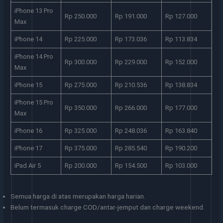
iPhone 13 Pro
Rp 250.000
Rp 191.000
Rp 127.000
Max
iPhone 14
Rp 225.000
Rp 173.036
Rp 113.834
iPhone 14 Pro
Rp 300.000
Rp 229.000
Rp 152.000
Max
iPhone 15
Rp 275.000
Rp 210.536
Rp 138.834
iPhone 15 Pro
Rp 350.000
Rp 266.000
Rp 177.000
Max
iPhone 16
Rp 325.000
Rp 248.036
Rp 163.840
iPhone 17
Rp 375.000
Rp 285.540
Rp 190.200
iPad Air 5
Rp 200.000
Rp 154.500
Rp 103.000
Semua harga di atas merupakan harga harian.
Belum termasuk charge COD/antar-jemput dan charge weekend.