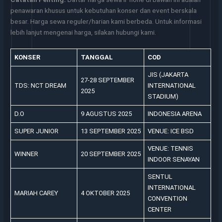
penawaran khusus untuk kebutuhan konser dan event berskala
besar. Harga sewa reguler/harian kami berbeda. Untuk informasi
lebih lanjut mengenai harga, silakan hubungi kami.
KONSER
TANGGAL
COD
JIS (JAKARTA
27-28 SEPTEMBER
TDS: NCT DREAM
INTERNATIONAL
2025
STADIUM)
D.O
9 AGUSTUS 2025
INDONESIA ARENA
SUPER JUNIOR
13 SEPTEMBER 2025
VENUE: ICE BSD
VENUE: TENNIS
WINNER
20 SEPTEMBER 2025
INDOOR SENAYAN
SENTUL
INTERNATIONAL
MARIAH CAREY
4 OKTOBER 2025
CONVENTION
CENTER