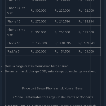
iPhone 14 Pro
Rp 300.000
Rp 229.000
Rp 152.000
Max
iPhone 15
Rp 275.000
Rp 210.536
Rp 138.834
iPhone 15 Pro
Rp 350.000
Rp 266.000
Rp 177.000
Max
iPhone 16
Rp. 325.000
Rp. 248.036
Rp. 163.840
iPad Air 5
Rp 200.000
Rp 154.500
Rp 103.000
Semua harga di atas merupakan harga harian.
Belum termasuk charge COD/antar-jemput dan charge weekend.
Price List Sewa iPhone untuk Konser Besar
iPhone Rental Rates for Large-Scale Events or Concerts
Catatan Penting:
Daftar harga sewa iPhone di bawah ini adalah