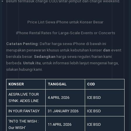
Belum termasuk charge COD/antar-jemput dan charge weekend.
Price List Sewa iPhone untuk Konser Besar
iPhone Rental Rates for Large-Scale Events or Concerts
Catatan Penting:
Daftar harga sewa iPhone di bawah ini
merupakan penawaran khusus untuk kebutuhan konser
dan
event
berskala besar.
Sedangkan
harga sewa reguler/harian kami
berbeda.
Untuk itu
, untuk informasi lebih lanjut mengenai harga,
silakan hubungi kami.
KONSER
TANGGAL
COD
AESPA LIVE TOUR
4 APRIL 2026
ICE BSD
SYNK: AEXIS LINE
IN YOUR FANTASY
31 JANUARY 2026
ICE BSD
‘INTO THE WISH :
11 APRIL 2026
ICE BSD
Our WISH’