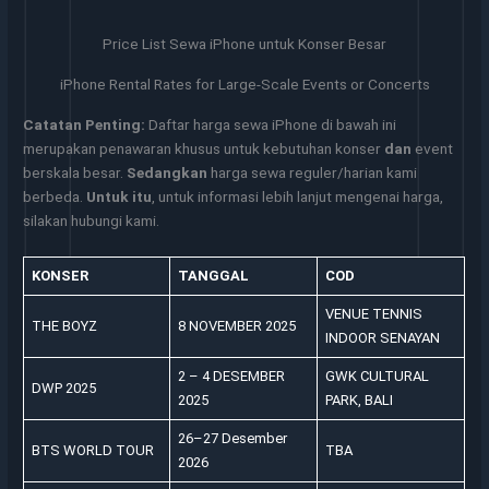
Price List Sewa iPhone untuk Konser Besar
iPhone Rental Rates for Large-Scale Events or Concerts
Catatan Penting:
Daftar harga sewa iPhone di bawah ini
merupakan penawaran khusus untuk kebutuhan konser
dan
event
berskala besar.
Sedangkan
harga sewa reguler/harian kami
berbeda.
Untuk itu
, untuk informasi lebih lanjut mengenai harga,
silakan hubungi kami.
KONSER
TANGGAL
COD
VENUE TENNIS
THE BOYZ
8 NOVEMBER 2025
INDOOR SENAYAN
2 – 4 DESEMBER
GWK CULTURAL
DWP 2025
2025
PARK, BALI
26–27 Desember
BTS WORLD TOUR
TBA
2026