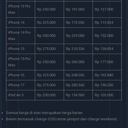
iPhone 13 Pro
Rp 250.000
Rp 191.000
Rp 127.000
Max
iPhone 14
Rp 225.000
Rp 173.036
Rp 113.834
iPhone 14 Pro
Rp 300.000
Rp 229.000
Rp 152.000
Max
iPhone 15
Rp 275.000
Rp 210.536
Rp 138.834
iPhone 15 Pro
Rp 350.000
Rp 266.000
Rp 177.000
Max
iPhone 16
Rp 325.000
Rp 248.036
Rp 163.840
iPhone 17
Rp 375.000
Rp 285.540
Rp 190.200
iPad Air 5
Rp 200.000
Rp 154.500
Rp 103.000
Semua harga di atas merupakan harga harian.
Belum termasuk charge COD/antar-jemput dan charge weekend.