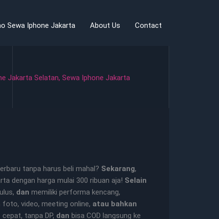
o Sewa Iphone Jakarta
About Us
Contact
e Jakarta Selatan
,
Sewa Iphone Jakarta
erbaru tanpa harus beli mahal?
Sekarang
,
rta dengan harga mulai 300 ribuan aja!
Selain
mulus,
dan
memiliki performa kencang,
foto, video, meeting online,
atau bahkan
s cepat, tanpa DP,
dan
bisa COD langsung ke