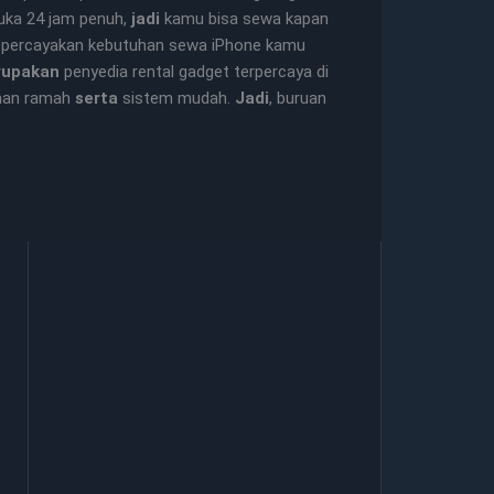
buka 24 jam penuh,
jadi
kamu bisa sewa kapan
, percayakan kebutuhan sewa iPhone kamu
rupakan
penyedia rental gadget terpercaya di
nan ramah
serta
sistem mudah.
Jadi
, buruan