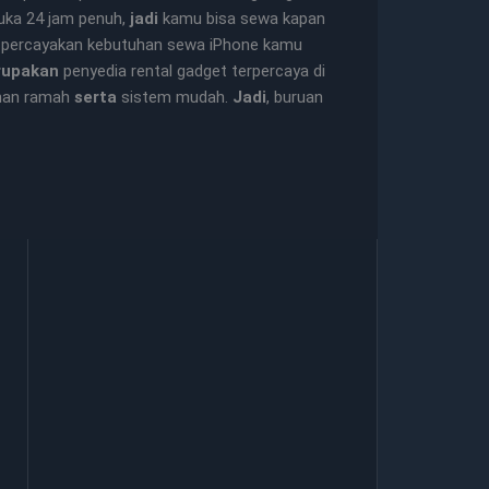
buka 24 jam penuh,
jadi
kamu bisa sewa kapan
, percayakan kebutuhan sewa iPhone kamu
rupakan
penyedia rental gadget terpercaya di
nan ramah
serta
sistem mudah.
Jadi
, buruan