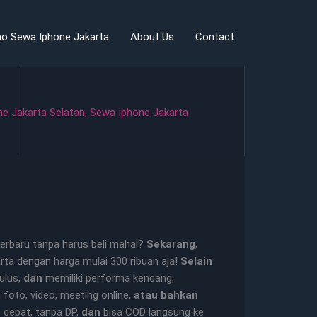
o Sewa Iphone Jakarta
About Us
Contact
e Jakarta Selatan
,
Sewa Iphone Jakarta
erbaru tanpa harus beli mahal?
Sekarang
,
rta dengan harga mulai 300 ribuan aja!
Selain
mulus,
dan
memiliki performa kencang,
foto, video, meeting online,
atau bahkan
s cepat, tanpa DP,
dan
bisa COD langsung ke