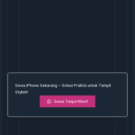
Sewa iPhone Sekarang – Solusi Praktis untuk Tampil
Stylish!
Sewa Tanpa Ribet!