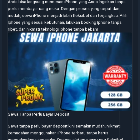
Anda bisa langsung memesan iPhone yang Anda inginkan tanpa
perlu membayar uang muka. Dengan proses yang cepat dan
mudah, sewa iPhone menjadi lebih fleksibel dan terjangkau. Pilih
Iphone yang sesuai kebutuhan, lakukan booking Iphone tanpa
ribet, dan nikmati teknologi Iphone tanpa beban!
Sewa Tanpa Perlu Bayar Deposit
Sewa tanpa perlu bayar deposit kini semakin mudah! Nikmati
kemudahan menggunakan iPhone terbaru tanpa harus
mengeluarkan uang muka. Dengan sistem sewa yang fleksibel,