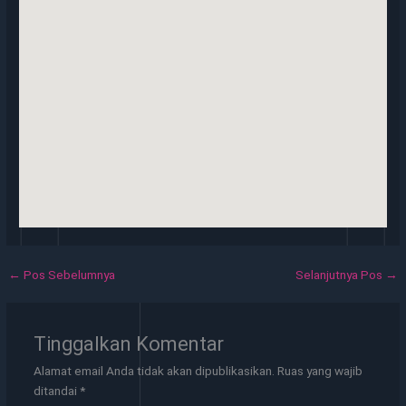
←
Pos Sebelumnya
Selanjutnya Pos
→
Tinggalkan Komentar
Alamat email Anda tidak akan dipublikasikan.
Ruas yang wajib
ditandai
*