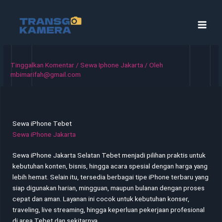
Lewati
ke
konten
Tinggalkan Komentar
/
Sewa Iphone Jakarta
/ Oleh
mbimarifah@gmail.com
Sewa iPhone Tebet
Sewa iPhone Jakarta
Sewa iPhone Jakarta Selatan Tebet menjadi pilihan praktis untuk
kebutuhan konten, bisnis, hingga acara spesial dengan harga yang
lebih hemat. Selain itu, tersedia berbagai tipe iPhone terbaru yang
siap digunakan harian, mingguan, maupun bulanan dengan proses
cepat dan aman. Layanan ini cocok untuk kebutuhan konser,
traveling, live streaming, hingga keperluan pekerjaan profesional
di area Tebet dan sekitarnya.