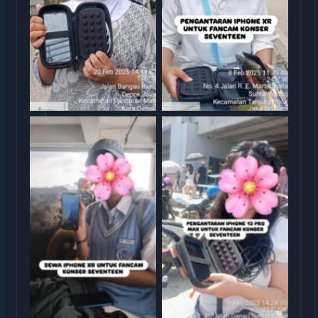
rental iphone jakarta
rental iphone jakarta