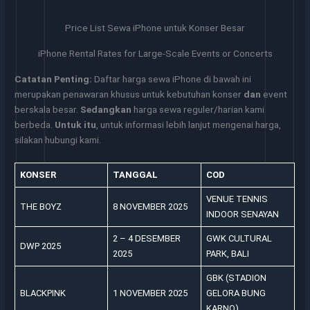
Price List Sewa iPhone untuk Konser Besar
iPhone Rental Rates for Large-Scale Events or Concerts
Catatan Penting:
Daftar harga sewa iPhone di bawah ini
merupakan penawaran khusus untuk kebutuhan konser
dan
event
berskala besar.
Sedangkan
harga sewa reguler/harian kami
berbeda.
Untuk itu
, untuk informasi lebih lanjut mengenai harga,
silakan hubungi kami.
KONSER
TANGGAL
COD
VENUE TENNIS
THE BOYZ
8 NOVEMBER 2025
INDOOR SENAYAN
2 – 4 DESEMBER
GWK CULTURAL
DWP 2025
2025
PARK, BALI
GBK (STADION
BLACKPINK
1 NOVEMBER 2025
GELORA BUNG
KARNO)