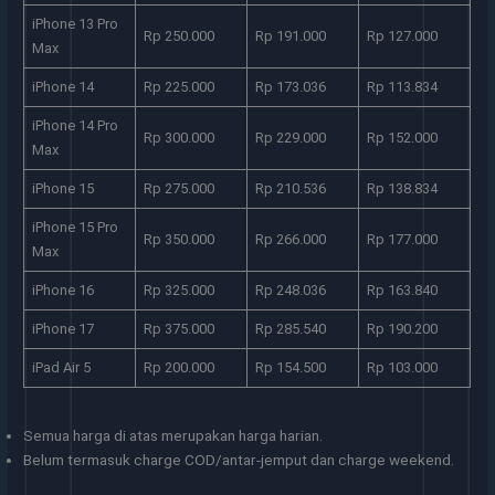
iPhone 13 Pro
Rp 250.000
Rp 191.000
Rp 127.000
Max
iPhone 14
Rp 225.000
Rp 173.036
Rp 113.834
iPhone 14 Pro
Rp 300.000
Rp 229.000
Rp 152.000
Max
iPhone 15
Rp 275.000
Rp 210.536
Rp 138.834
iPhone 15 Pro
Rp 350.000
Rp 266.000
Rp 177.000
Max
iPhone 16
Rp 325.000
Rp 248.036
Rp 163.840
iPhone 17
Rp 375.000
Rp 285.540
Rp 190.200
iPad Air 5
Rp 200.000
Rp 154.500
Rp 103.000
Semua harga di atas merupakan harga harian.
Belum termasuk charge COD/antar-jemput dan charge weekend.