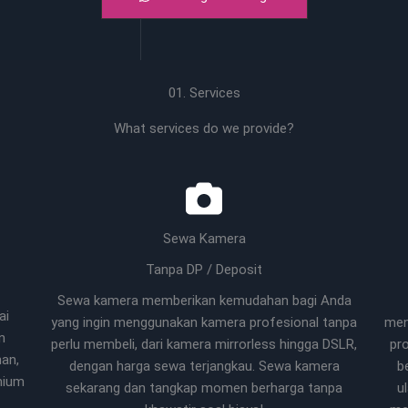
01. Services
What services do we provide?
Sewa Kamera
Tanpa DP / Deposit
Sewa kamera memberikan kemudahan bagi Anda
ai
yang ingin menggunakan kamera profesional tanpa
men
n
perlu membeli, dari kamera mirrorless hingga DSLR,
pr
han,
dengan harga sewa terjangkau. Sewa kamera
b
mium
sekarang dan tangkap momen berharga tanpa
u