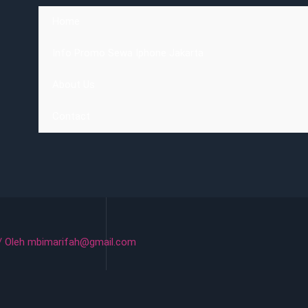
Home
Info Promo Sewa Iphone Jakarta
About Us
Contact
/ Oleh
mbimarifah@gmail.com