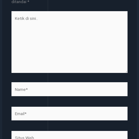
ditandai
*
Ketik
di
sini..
Name*
Email*
Situs