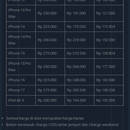
iPhone 13 Pro
Rp 250.000
Rp 191.000
Rp 127.000
Max
iPhone 14
Rp 225.000
Rp 173.036
Rp 113.834
iPhone 14 Pro
Rp 300.000
Rp 229.000
Rp 152.000
Max
iPhone 15
Rp 275.000
Rp 210.536
Rp 138.834
iPhone 15 Pro
Rp 350.000
Rp 266.000
Rp 177.000
Max
iPhone 16
Rp 325.000
Rp 248.036
Rp 163.840
iPhone 17
Rp 375.000
Rp 285.540
Rp 190.200
iPad Air 5
Rp 200.000
Rp 154.500
Rp 103.000
Semua harga di atas merupakan harga harian.
Belum termasuk charge COD/antar-jemput dan charge weekend.