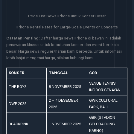
Price List Sewa iPhone untuk Konser Besar
iPhone Rental Rates for Large-Scale Events or Concerts
Catatan Penting:
Daftar harga sewa iPhone di bawah ini adalah
penawaran khusus untuk kebutuhan konser dan event berskala
besar. Harga sewa reguler/harian kami berbeda. Untuk informasi
lebih lanjut mengenai harga, silakan hubungi kami.
KONSER
TANGGAL
COD
VENUE TENNIS
THE BOYZ
8 NOVEMBER 2025
INDOOR SENAYAN
2 – 4 DESEMBER
GWK CULTURAL
DWP 2025
2025
PARK, BALI
GBK (STADION
BLACKPINK
1 NOVEMBER 2025
GELORA BUNG
KARNO)