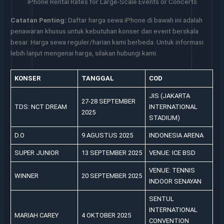
iPhone Rental Rates for Large-Scale Events or Concerts
Catatan Penting:
Daftar harga sewa iPhone di bawah ini adalah
penawaran khusus untuk kebutuhan konser dan event berskala
besar. Harga sewa reguler/harian kami berbeda. Untuk informasi
lebih lanjut mengenai harga, silakan hubungi kami.
KONSER
TANGGAL
COD
JIS (JAKARTA
27-28 SEPTEMBER
TDS: NCT DREAM
INTERNATIONAL
2025
STADIUM)
D.O
9 AGUSTUS 2025
INDONESIA ARENA
SUPER JUNIOR
13 SEPTEMBER 2025
VENUE: ICE BSD
VENUE: TENNIS
WINNER
20 SEPTEMBER 2025
INDOOR SENAYAN
SENTUL
INTERNATIONAL
MARIAH CAREY
4 OKTOBER 2025
CONVENTION