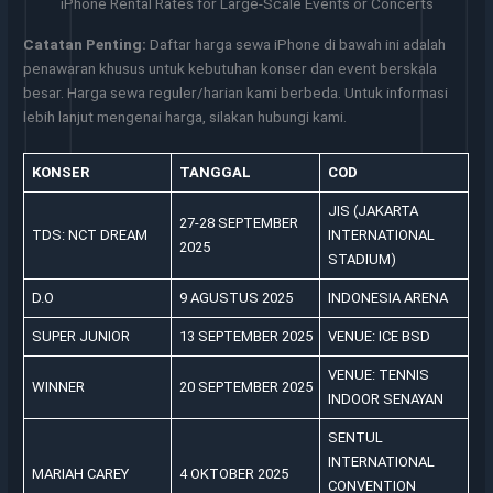
iPhone Rental Rates for Large-Scale Events or Concerts
Catatan Penting:
Daftar harga sewa iPhone di bawah ini adalah
penawaran khusus untuk kebutuhan konser dan event berskala
besar. Harga sewa reguler/harian kami berbeda. Untuk informasi
lebih lanjut mengenai harga, silakan hubungi kami.
KONSER
TANGGAL
COD
JIS (JAKARTA
27-28 SEPTEMBER
TDS: NCT DREAM
INTERNATIONAL
2025
STADIUM)
D.O
9 AGUSTUS 2025
INDONESIA ARENA
SUPER JUNIOR
13 SEPTEMBER 2025
VENUE: ICE BSD
VENUE: TENNIS
WINNER
20 SEPTEMBER 2025
INDOOR SENAYAN
SENTUL
INTERNATIONAL
MARIAH CAREY
4 OKTOBER 2025
CONVENTION