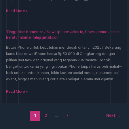
Sewa
Read More »
iPhone
14
di
Tinggalkan Komentar
/
Sewa Iphone Jakarta
,
Sewa Iphone Jakarta
Cempaka
Barat
/
mbimarifah@gmail.com
Baru
Butuh iPhone untuk kebutuhan mendesak di tahun 2025? Sekarang
Hanya
kamu bisa sewa iPhone hanya Rp50.000 di Cengkareng dengan
50
pilihan unit new dan original yang terjamin kualitasnya! Cocok
Ribu
banget untuk kamu yang ingin pakai iPhone tanpa harus beli mahal—
24
baik untuk nonton konser, bikin konten sosial media, dokumentasi
Jam
event, hingga menunjang kerja atau belajar. Semua unit dijamin
Sewa
Read More »
iPhone
di
Cengkareng
1
2
…
7
Next
→
Hanya
50
Ribu