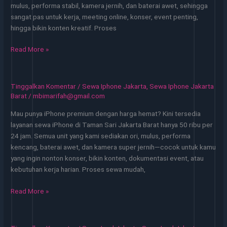
mulus, performa stabil, kamera jernih, dan baterai awet, sehingga
Mulai
sangat pas untuk kerja, meeting online, konser, event penting,
50k
hingga bikin konten kreatif. Proses
Sewa
Read More »
iPhone
XR
Mulai
Tinggalkan Komentar
/
Sewa Iphone Jakarta
,
Sewa Iphone Jakarta
45
Barat
/
mbimarifah@gmail.com
Ribu
Mau punya iPhone premium dengan harga hemat? Kini tersedia
di
layanan sewa iPhone di Taman Sari Jakarta Barat hanya 50 ribu per
Pancoran
24 jam. Semua unit yang kami sediakan ori, mulus, performa
Jakarta
kencang, baterai awet, dan kamera super jernih—cocok untuk kamu
Selatan
yang ingin nonton konser, bikin konten, dokumentasi event, atau
kebutuhan kerja harian. Proses sewa mudah,
Sewa
Read More »
iPhone
di
Taman