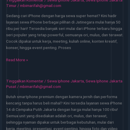
Tinggalkan Komentar
/
Sewa Iphone Jakarta
,
Sewa Iphone Jakarta
3
Timur
/
mbimarifah@gmail.com
di
Sedang cari iPhone dengan harga sewa super hemat? Kini hadir
Pancoran
layanan sewa iPhone berbagai pilihan di Jatinegara mulai hanya 50
Jakarta
ribu per hari! Tersedia banyak seri mulai dari iPhone terbaru hingga
Mulai
seri populer yang tetap powerful, semuanya ori, mulus, dan terawat.
120
Cocok dipakai untuk kerja, meeting, kuliah online, konten kreatif,
Ribu
konser, hingga event penting. Proses
Sewa
Read More »
iPhone
Berbagai
Pilihan
Tinggalkan Komentar
/
Sewa Iphone Jakarta
,
Sewa Iphone Jakarta
di
Pusat
/
mbimarifah@gmail.com
Jatinegara
Butuh smartphone premium dengan kamera jernih dan performa
–
kencang tanpa harus beli mahal? Kini tersedia layanan sewa iPhone
Mulai
14 di Cempaka Putih Jakarta dengan harga mulai hanya 100 ribu!
50
Semua unit yang disediakan adalah ori, mulus, dan terawat,
Ribu
sehingga nyaman dipakai untuk berbagai kebutuhan, mulai dari
kerja, meeting, presentasi, event penting, hingga foto dan video