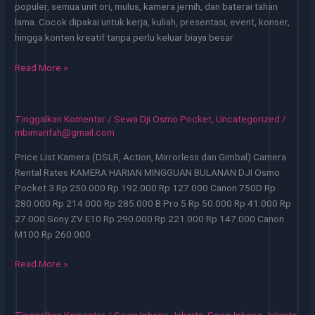
populer, semua unit ori, mulus, kamera jernih, dan baterai tahan
lama. Cocok dipakai untuk kerja, kuliah, presentasi, event, konser,
hingga konten kreatif tanpa perlu keluar biaya besar
Transgo
Read More »
iPhone
–
Sewa
Tinggalkan Komentar
/
Sewa Dji Osmo Pocket
,
Uncategorized
/
iPhone
mbimarifah@gmail.com
Terpercaya
Price List Kamera (DSLR, Action, Mirrorless dan Gimbal) Camera
di
Rental Rates KAMERA HARIAN MINGGUAN BULANAN DJI Osmo
Jakarta
Pocket 3 Rp 250.000 Rp 192.000 Rp 127.000 Canon 750D Rp
50
280.000 Rp 214.000 Rp 285.000 B Pro 5 Rp 50.000 Rp 41.000 Rp
Ribu
27.000 Sony ZV E10 Rp 290.000 Rp 221.000 Rp 147.000 Canon
M100 Rp 260.000
Sewa
Read More »
DJI
Osmo
Pocket