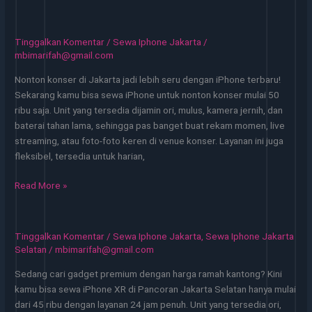
iPhone
Terlengkap
di
Tinggalkan Komentar
/
Sewa Iphone Jakarta
/
Jakarta
mbimarifah@gmail.com
Selatan
Nonton konser di Jakarta jadi lebih seru dengan iPhone terbaru!
Mulai
Sekarang kamu bisa sewa iPhone untuk nonton konser mulai 50
50
ribu saja. Unit yang tersedia dijamin ori, mulus, kamera jernih, dan
Ribu
baterai tahan lama, sehingga pas banget buat rekam momen, live
2025
streaming, atau foto-foto keren di venue konser. Layanan ini juga
fleksibel, tersedia untuk harian,
Sewa
Read More »
iPhone
Untuk
Nonton
Tinggalkan Komentar
/
Sewa Iphone Jakarta
,
Sewa Iphone Jakarta
Konser
Selatan
/
mbimarifah@gmail.com
Jakarta
Sedang cari gadget premium dengan harga ramah kantong? Kini
–
kamu bisa sewa iPhone XR di Pancoran Jakarta Selatan hanya mulai
Bisa
dari 45 ribu dengan layanan 24 jam penuh. Unit yang tersedia ori,
COD