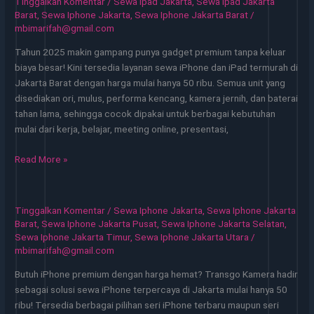
Tinggalkan Komentar
/
Sewa Ipad Jakarta
,
Sewa Ipad Jakarta
Sari
Barat
,
Sewa Iphone Jakarta
,
Sewa Iphone Jakarta Barat
/
Jakbar
mbimarifah@gmail.com
Hanya
Tahun 2025 makin gampang punya gadget premium tanpa keluar
50
biaya besar! Kini tersedia layanan sewa iPhone dan iPad termurah di
Ribu
Jakarta Barat dengan harga mulai hanya 50 ribu. Semua unit yang
24
disediakan ori, mulus, performa kencang, kamera jernih, dan baterai
Jam
tahan lama, sehingga cocok dipakai untuk berbagai kebutuhan
mulai dari kerja, belajar, meeting online, presentasi,
Sewa
Read More »
iPhone
iPad
Termurah
Tinggalkan Komentar
/
Sewa Iphone Jakarta
,
Sewa Iphone Jakarta
di
Barat
,
Sewa Iphone Jakarta Pusat
,
Sewa Iphone Jakarta Selatan
,
Jakarta
Sewa Iphone Jakarta Timur
,
Sewa Iphone Jakarta Utara
/
mbimarifah@gmail.com
Barat
2025,
Butuh iPhone premium dengan harga hemat? Transgo Kamera hadir
No
sebagai solusi sewa iPhone terpercaya di Jakarta mulai hanya 50
DP!
ribu! Tersedia berbagai pilihan seri iPhone terbaru maupun seri