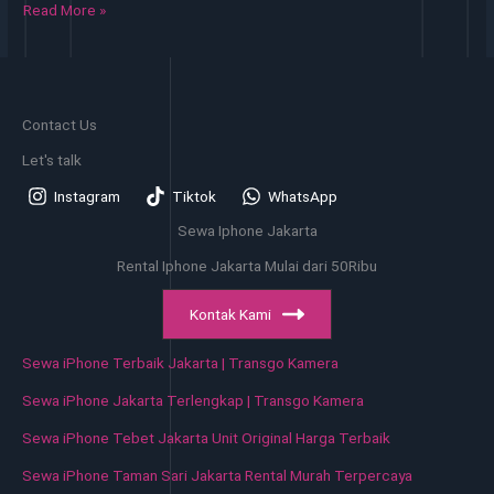
Sewa
Read More »
iPhone
di
Kecamatan
Kebayoran
Contact Us
Baru
Jakarta
Let's talk
–
Instagram
Tiktok
WhatsApp
Murah
Sewa Iphone Jakarta
Rental Iphone Jakarta Mulai dari 50Ribu
Kontak Kami
Sewa iPhone Terbaik Jakarta | Transgo Kamera
Sewa iPhone Jakarta Terlengkap | Transgo Kamera
Sewa iPhone Tebet Jakarta Unit Original Harga Terbaik
Sewa iPhone Taman Sari Jakarta Rental Murah Terpercaya