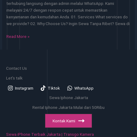
terhubung langsung dengan admin melalui WhatsApp. Kami
Murah
melayani 24/7 dengan respon cepat untuk memastikan
kenyamanan dan kemudahan Anda. 01. Services What services do
we provide? 02. Why Choose Us? Ingin Sewa Tanpa Ribet? Sewa di
Sewa
Read More »
iPhone
di
Kecamatan
Tanjung
Contact Us
Priok
–
Let's talk
Harga
Instagram
Tiktok
WhatsApp
Cepat
Sewa Iphone Jakarta
Rental Iphone Jakarta Mulai dari 50Ribu
Kontak Kami
Sewa iPhone Terbaik Jakarta | Transgo Kamera