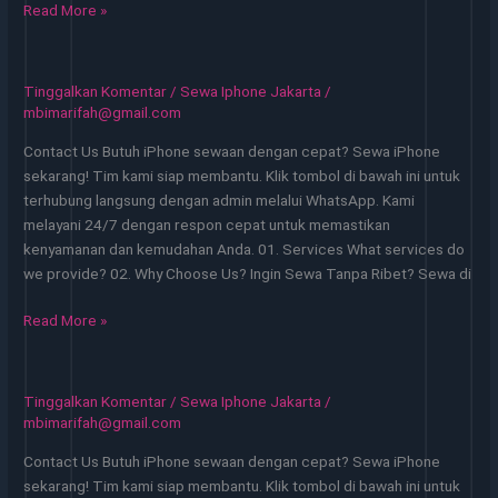
Sewa
Read More »
iPhone
di
Kecamatan
Tinggalkan Komentar
/
Sewa Iphone Jakarta
/
Kebayoran
mbimarifah@gmail.com
Baru
Contact Us Butuh iPhone sewaan dengan cepat? Sewa iPhone
Jakarta
sekarang! Tim kami siap membantu. Klik tombol di bawah ini untuk
–
terhubung langsung dengan admin melalui WhatsApp. Kami
Murah
melayani 24/7 dengan respon cepat untuk memastikan
kenyamanan dan kemudahan Anda. 01. Services What services do
we provide? 02. Why Choose Us? Ingin Sewa Tanpa Ribet? Sewa di
Sewa
Read More »
iPhone
di
Kecamatan
Tinggalkan Komentar
/
Sewa Iphone Jakarta
/
Menteng
mbimarifah@gmail.com
Jakarta
Contact Us Butuh iPhone sewaan dengan cepat? Sewa iPhone
–
sekarang! Tim kami siap membantu. Klik tombol di bawah ini untuk
Sewa